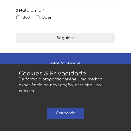
Plataforma
*
Bolt
Uber
Seguinte
info@mobse.pt
(+351) 215 995 198 - Chamada para rede
Cookies & Privacidade
fixa nacional
De forma a proporcionar-lhe uma melhor
experiência de navegação, este site usa
cookies
Concordo