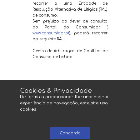
recorrer a uma Entidade de
Resolução Alternativa de Litígios (RAL)
de consumo.
Sem prejuízo do dever de consulta
ao Portal do Consumidor (
www.consumidor.pt
), poderá recorrer
ao seguinte RAL:
Centro de Arbitragem de Conflitos de
Consumo de Lisboa
Houve algo que não correu como
Cookies & Privacidade
esperava, e pretende efectuar
De forma a proporcionar-lhe uma melhor
uma reclamação?
experiência de navegação, este site usa
cookies
Sugerimos-lhe que entre em
contacto connosco para que em
conjunto possamos encontrar
uma solução para a questão.
Concordo
Caso não pretenda, ou não