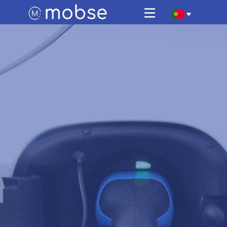
Página Inicial
Estacionamento
Veículos Eléctricos
Viajar connosco
Sobre Nós
Contactos
Área de Cliente