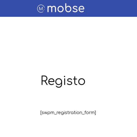
Página Inicial
Estacionamento
Veículos Eléctricos
Viajar connosco
Sobre Nós
Contactos
Registo
Área de Cliente
[swpm_registration_form]