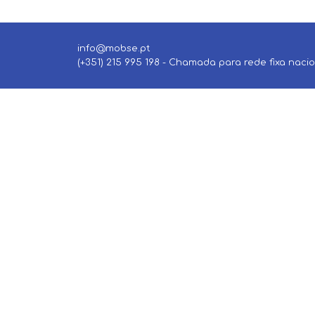
info@mobse.pt
(+351) 215 995 198 - Chamada para rede fixa naci