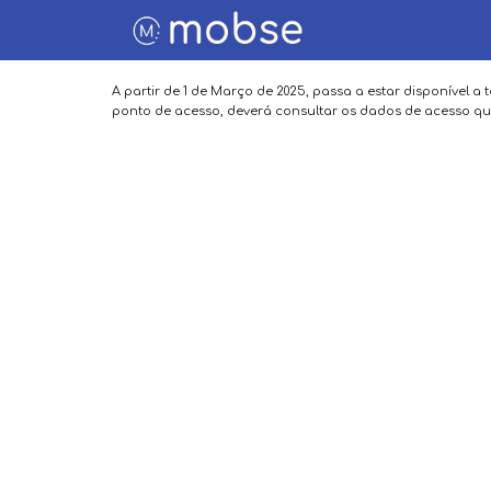
Página Inicial
A partir de 1 de Março de 2025, passa a estar disponível a 
Estacionamento
ponto de acesso, deverá consultar os dados de acesso que
Veículos Eléctricos
Viajar connosco
Sobre Nós
Contactos
Área de Cliente