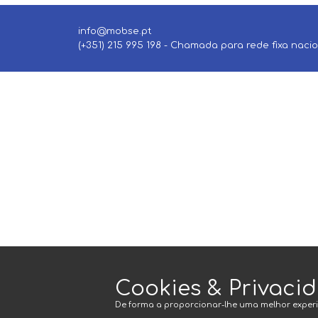
info@mobse.pt
(+351) 215 995 198 - Chamada para rede fixa naci
Cookies & Privaci
De forma a proporcionar-lhe uma melhor experi