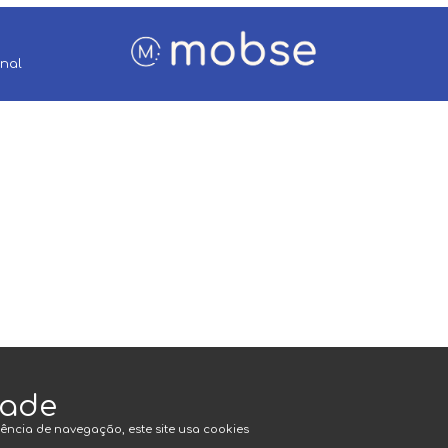
onal
dade
ência de navegação, este site usa cookies